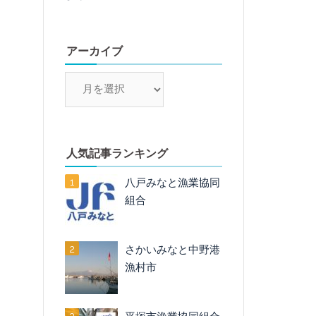
アーカイブ
ア
ー
カ
イ
ブ
人気記事ランキング
八戸みなと漁業協同
組合
さかいみなと中野港
漁村市