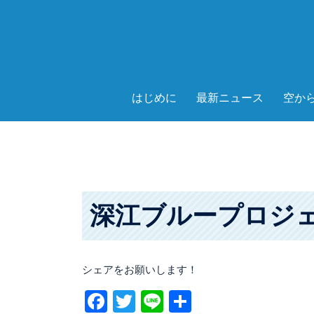
コ
ン
テ
ン
ツ
へ
はじめに
最新ニュース
空か
ス
キ
ッ
プ
深江ブループロジ
シェアをお願いします！
Facebook
Twitter
Line
共