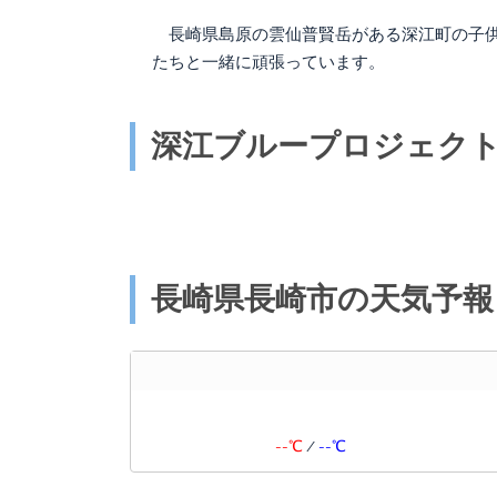
有
長崎県島原の雲仙普賢岳がある深江町の子供
たちと一緒に頑張っています。
深江ブループロジェクトのF
長崎県長崎市の天気予報
--℃
/
--℃