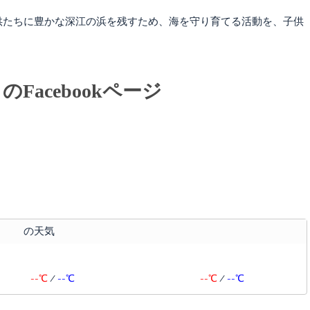
たちに豊かな深江の浜を残すため、海を守り育てる活動を、子供
acebookページ
の天気
--℃
/
--℃
--℃
/
--℃