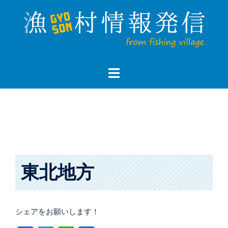
コ
ン
テ
ン
ツ
へ
ス
キ
ッ
プ
東北地方
シェアをお願いします！